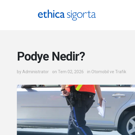
Ethica Sigorta - Blog
Podye Nedir?
by
Administrator
on Tem 02, 2026
in
Otomobil ve Trafik