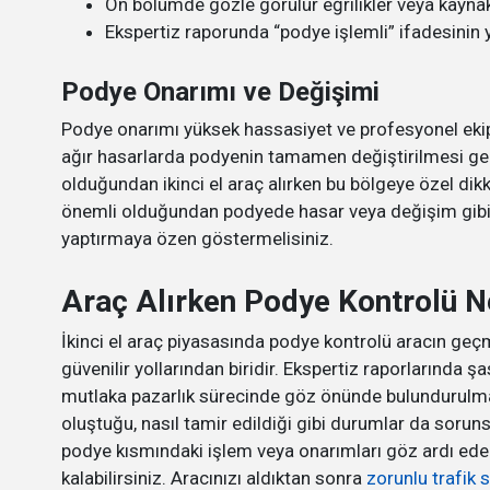
Ön bölümde gözle görülür eğrilikler veya kaynak 
Ekspertiz raporunda “podye işlemli” ifadesinin 
Podye Onarımı ve Değişimi
Podye onarımı yüksek hassasiyet ve profesyonel ek
ağır hasarlarda podyenin tamamen değiştirilmesi ger
olduğundan ikinci el araç alırken bu bölgeye özel dik
önemli olduğundan podyede hasar veya değişim gibi 
yaptırmaya özen göstermelisiniz.
Araç Alırken Podye Kontrolü N
İkinci el araç piyasasında podye kontrolü aracın ge
güvenilir yollarından biridir. Ekspertiz raporlarında şa
mutlaka pazarlık sürecinde göz önünde bulundurulmal
oluştuğu, nasıl tamir edildiği gibi durumlar da soruns
podye kısmındaki işlem veya onarımları göz ardı eder
kalabilirsiniz. Aracınızı aldıktan sonra
zorunlu trafik 