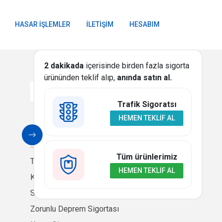
HASAR İŞLEMLER
İLETIŞIM
HESABIM
2 dakikada
içerisinde birden fazla sigorta
ürününden teklif alıp,
anında satın al.
Trafik Sigoratsı
HEMEN TEKLIF AL
SIGORTA
Tüm ürünlerimiz
Trafik Sigortası
HEMEN TEKLIF AL
Kasko Sigortası
Seyahat Sağlık Sigortası
Zorunlu Deprem Sigortası