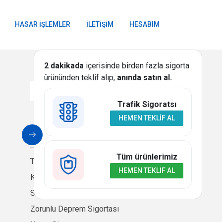
HASAR İŞLEMLER
İLETIŞIM
HESABIM
2 dakikada
içerisinde birden fazla sigorta
ürününden teklif alıp,
anında satın al.
Trafik Sigoratsı
HEMEN TEKLIF AL
SIGORTA
Tüm ürünlerimiz
Trafik Sigortası
HEMEN TEKLIF AL
Kasko Sigortası
Seyahat Sağlık Sigortası
Zorunlu Deprem Sigortası