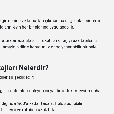
ine girmesine ve konuttan çıkmasına engel olan sistemdir.
daların, evin her bir alanına uygulanabilir.
turalar azaltılabilir. Tüketilen enerjiyi azaltabilen ısı
lıtımıyla birlikte konutunuz daha yaşanabilir bir hâle
ajları Nelerdir?
lgiler şu şekildedir:
ilgili problemleri önleyen ısı yalıtımı, dört mevsim daha
.
ldığında %60’a kadar tasarruf elde edilebilir.
fü, nemi ve rutubeti uzak tutar.