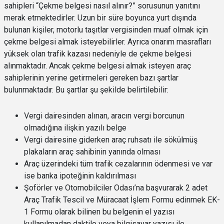
sahipleri “Çekme belgesi nasıl alınır?” sorusunun yanıtını
merak etmektedirler. Uzun bir süre boyunca yurt dışında
bulunan kişiler, motorlu taşıtlar vergisinden muaf olmak için
çekme belgesi almak isteyebilirler. Ayrıca onarım masrafları
yüksek olan trafik kazası nedeniyle de çekme belgesi
alınmaktadır. Ancak çekme belgesi almak isteyen araç
sahiplerinin yerine getirmeleri gereken bazı şartlar
bulunmaktadır. Bu şartlar şu şekilde belirtilebilir:
Vergi dairesinden alınan, aracın vergi borcunun
olmadığına ilişkin yazılı belge
Vergi dairesine giderken araç ruhsatı ile sökülmüş
plakaların araç sahibinin yanında olması
Araç üzerindeki tüm trafik cezalarının ödenmesi ve var
ise banka ipoteğinin kaldırılması
Şoförler ve Otomobilciler Odası’na başvurarak 2 adet
Araç Trafik Tescil ve Müracaat İşlem Formu edinmek EK-
1 Formu olarak bilinen bu belgenin el yazısı
kullanılmadan daktilo veya bilgisayar yazısı ile