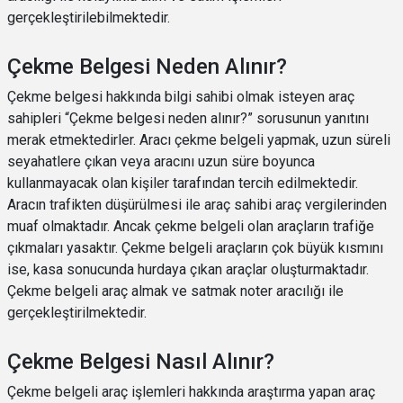
gerçekleştirilebilmektedir.
Çekme Belgesi Neden Alınır?
Çekme belgesi hakkında bilgi sahibi olmak isteyen araç
sahipleri “Çekme belgesi neden alınır?” sorusunun yanıtını
merak etmektedirler. Aracı çekme belgeli yapmak, uzun süreli
seyahatlere çıkan veya aracını uzun süre boyunca
kullanmayacak olan kişiler tarafından tercih edilmektedir.
Aracın trafikten düşürülmesi ile araç sahibi araç vergilerinden
muaf olmaktadır. Ancak çekme belgeli olan araçların trafiğe
çıkmaları yasaktır. Çekme belgeli araçların çok büyük kısmını
ise, kasa sonucunda hurdaya çıkan araçlar oluşturmaktadır.
Çekme belgeli araç almak ve satmak noter aracılığı ile
gerçekleştirilmektedir.
Çekme Belgesi Nasıl Alınır?
Çekme belgeli araç işlemleri hakkında araştırma yapan araç