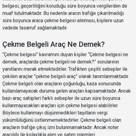
belgesi, geçerliliğini koruduğu süre boyunca vergilerden de
muaf tutulmaktadır. Bu nedenle aracın trafiğe çıkarılmadığı
süre boyunca araca çekme belgesi alınması, kişilere uzun
vadede tasarruf sağlamaktadır.
Çekme Belgeli Araç Ne Demek?
“Çekme belgesi” kavramını duyan kişiler “Çekme belgesi ne
demek, araçlarda çekme belgeli ne demek?” sorularının
yanıtlarını merak etmektedirler. Trafikten çeşitli sebepler ile
çekilen araçlar “çekme belgeli araç” olarak tanımlanmaktadır.
Çekme belgeli olan araçların çoğunluğu, kaza sonucunda
kullanılamayacak duruma gelen araçları kapsamaktadır. Ancak
bazı araç sahipleri farklı sebepler ile uzun süre boyunca
kullanmayacakları araçları için çekme belgesi alabilirler.
Böylece kullanmayı düşünmedikleri taşıtların vergi
yükümlülüğünü üstlenmemektedirler. Çekme belgeli olan
araçların trafiğe çıkış izni bulunmamaktadır. Ancak noter
aracılığı ile kolaylıkla alım ve satım işlemleri