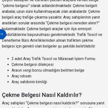
“çekme belgesi” olarak adlandırılmaktadır. Çekme belgeli
arabalar, uzun süre kullanılmayacak olan arabalardır. Çekme
belgeli araç trafiğe çıkarma yasaktır. Araç sahiplerinin yanıt
aradıkları sorular arasında “Çekme belgesi nereden alınır?”
bulunmaktadır. Çekme belgeli araçlar için ilçe emniyet
müdürlüklerine başvurulması gerekmektedir. Trafik Tescil ve
Denetleme Büro Amirliklerinden alınan trafikten çekme
belgesi için gerekli olan belgeler şu şekilde belirtilebilir:
2 adet Araç Trafik Tescil ve Müracaat İşlem Formu
Çekme belgesi dilekçesi
Aracın vergi borcu olmadığını belirten belge
Araç ruhsatı
Araç sahibinin kimliği
Çekme Belgesi Nasıl Kaldırılır?
Araç sahipleri “Çekme belgesi nasıl kaldırılır?” sorusuna yanıt