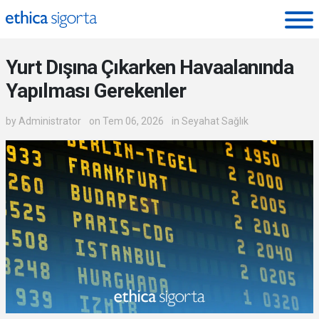
Ethica Sigorta - Blog
Yurt Dışına Çıkarken Havaalanında
Yapılması Gerekenler
by
Administrator
on Tem 06, 2026
in
Seyahat Sağlık