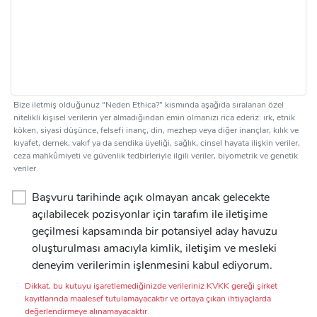
Bize iletmiş olduğunuz “Neden Ethica?” kısmında aşağıda sıralanan özel
nitelikli kişisel verilerin yer almadığından emin olmanızı rica ederiz: ırk, etnik
köken, siyasi düşünce, felsefi inanç, din, mezhep veya diğer inançlar, kılık ve
kıyafet, dernek, vakıf ya da sendika üyeliği, sağlık, cinsel hayata ilişkin veriler,
ceza mahkûmiyeti ve güvenlik tedbirleriyle ilgili veriler, biyometrik ve genetik
veriler.
Başvuru tarihinde açık olmayan ancak gelecekte
açılabilecek pozisyonlar için tarafım ile iletişime
geçilmesi kapsamında bir potansiyel aday havuzu
oluşturulması amacıyla kimlik, iletişim ve mesleki
deneyim verilerimin işlenmesini kabul ediyorum.
Dikkat, bu kutuyu işaretlemediğinizde verileriniz KVKK gereği şirket
kayıtlarında maalesef tutulamayacaktır ve ortaya çıkan ihtiyaçlarda
değerlendirmeye alınamayacaktır.