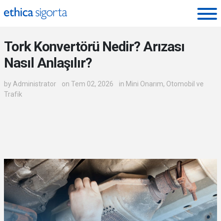
Ethica Sigorta - Blog
Tork Konvertörü Nedir? Arızası
Nasıl Anlaşılır?
by
Administrator
on Tem 02, 2026
in
Mini Onarım
,
Otomobil ve
Trafik