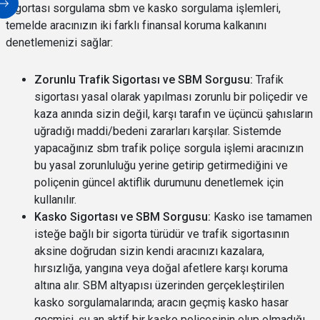
sigortası sorgulama sbm ve kasko sorgulama işlemleri,
temelde aracınızın iki farklı finansal koruma kalkanını
denetlemenizi sağlar:
Zorunlu Trafik Sigortası ve SBM Sorgusu:
Trafik
sigortası yasal olarak yapılması zorunlu bir poliçedir ve
kaza anında sizin değil, karşı tarafın ve üçüncü şahısların
uğradığı maddi/bedeni zararları karşılar. Sistemde
yapacağınız sbm trafik poliçe sorgula işlemi aracınızın
bu yasal zorunluluğu yerine getirip getirmediğini ve
poliçenin güncel aktiflik durumunu denetlemek için
kullanılır.
Kasko Sigortası ve SBM Sorgusu:
Kasko ise tamamen
isteğe bağlı bir sigorta türüdür ve trafik sigortasının
aksine doğrudan sizin kendi aracınızı kazalara,
hırsızlığa, yangına veya doğal afetlere karşı koruma
altına alır. SBM altyapısı üzerinden gerçekleştirilen
kasko sorgulamalarında; aracın geçmiş kasko hasar
geçmişi, şu an aktif bir kasko poliçesinin olup olmadığı