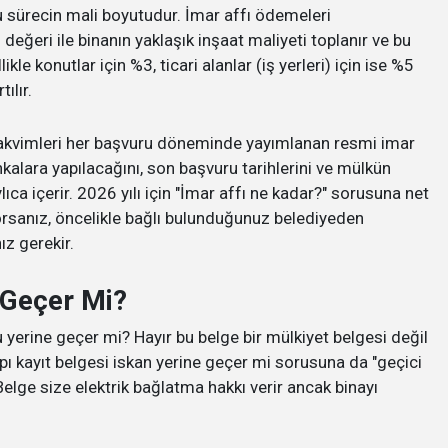
u sürecin mali boyutudur. İmar affı ödemeleri
eğeri ile binanın yaklaşık inşaat maliyeti toplanır ve bu
ikle konutlar için %3, ticari alanlar (iş yerleri) için ise %5
ılır.
takvimleri her başvuru döneminde yayımlanan resmi imar
ankalara yapılacağını, son başvuru tarihlerini ve mülkün
ıca içerir. 2026 yılı için "İmar affı ne kadar?" sorusuna net
yorsanız, öncelikle bağlı bulunduğunuz belediyeden
z gerekir.
 Geçer Mi?
pu yerine geçer mi? Hayır bu belge bir mülkiyet belgesi değil
apı kayıt belgesi iskan yerine geçer mi sorusuna da "geçici
. Belge size elektrik bağlatma hakkı verir ancak binayı