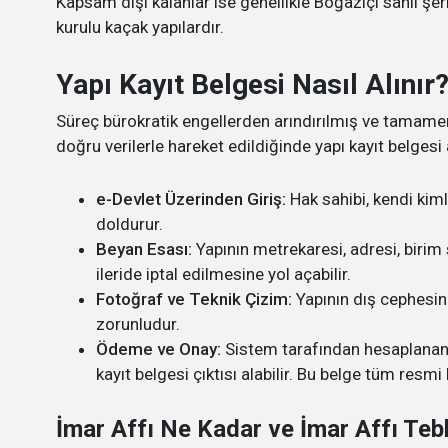
Kapsam dışı kalanlar ise genellikle Boğaziçi sahil şer
kurulu kaçak yapılardır.
Yapı Kayıt Belgesi Nasıl Alınır
Süreç bürokratik engellerden arındırılmış ve tamamen 
doğru verilerle hareket edildiğinde yapı kayıt belges
e-Devlet Üzerinden Giriş:
Hak sahibi, kendi kiml
doldurur.
Beyan Esası:
Yapının metrekaresi, adresi, birim s
ileride iptal edilmesine yol açabilir.
Fotoğraf ve Teknik Çizim:
Yapının dış cephesin
zorunludur.
Ödeme ve Onay:
Sistem tarafından hesaplanan 
kayıt belgesi çıktısı alabilir. Bu belge tüm resmi
İmar Affı Ne Kadar​ ve İmar Affı Tebli