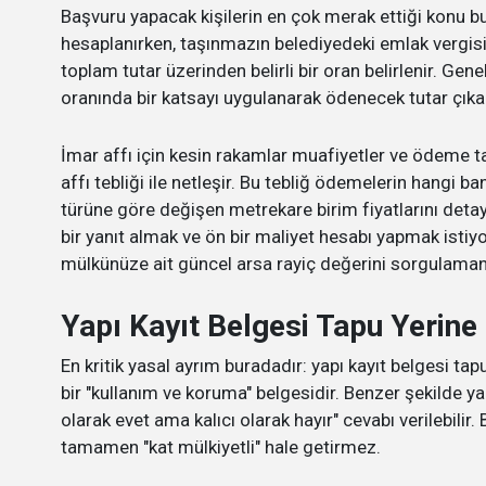
Başvuru yapacak kişilerin en çok merak ettiği konu b
hesaplanırken, taşınmazın belediyedeki emlak vergisi d
toplam tutar üzerinden belirli bir oran belirlenir. Genell
oranında bir katsayı uygulanarak ödenecek tutar çıkart
İmar affı için kesin rakamlar muafiyetler ve ödeme 
affı tebliği ile netleşir. Bu tebliğ ödemelerin hangi b
türüne göre değişen metrekare birim fiyatlarını detayl
bir yanıt almak ve ön bir maliyet hesabı yapmak isti
mülkünüze ait güncel arsa rayiç değerini sorgulamanı
Yapı Kayıt Belgesi Tapu Yerine
En kritik yasal ayrım buradadır: yapı kayıt belgesi ta
bir "kullanım ve koruma" belgesidir. Benzer şekilde y
olarak evet ama kalıcı olarak hayır" cevabı verilebilir
tamamen "kat mülkiyetli" hale getirmez.