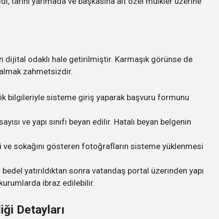
idi, tarihi yarımada ve başkasına ait özel mülkler üzerine
?
dijital odaklı hale getirilmiştir. Karmaşık görünse de
i almak zahmetsizdir.
ik bilgileriyle sisteme giriş yaparak başvuru formunu
ayısı ve yapı sınıfı beyan edilir. Hatalı beyan belgenin
i ve sokağını gösteren fotoğrafların sisteme yüklenmesi
bedel yatırıldıktan sonra vatandaş portal üzerinden yapı
 kurumlarda ibraz edilebilir.
ği​ Detayları