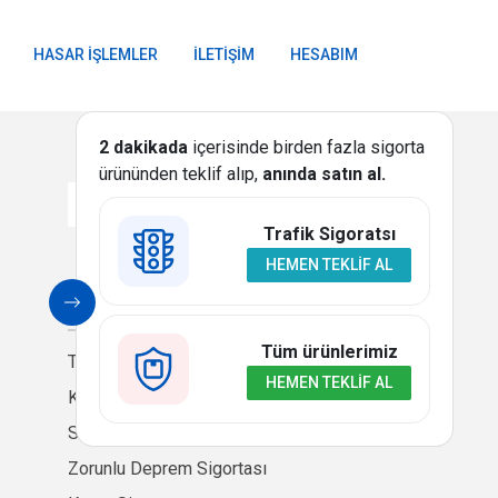
HASAR İŞLEMLER
İLETIŞIM
HESABIM
2 dakikada
içerisinde birden fazla sigorta
ürününden teklif alıp,
anında satın al.
Trafik Sigoratsı
HEMEN TEKLIF AL
SIGORTA
Tüm ürünlerimiz
Trafik Sigortası
HEMEN TEKLIF AL
Kasko Sigortası
Seyahat Sağlık Sigortası
Zorunlu Deprem Sigortası