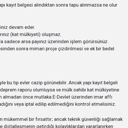
Yapı kayıt belgesi alındıktan sonra tapu alınmazsa ne olur
riniz devam eder.
rınız (kat mülkiyeti) oluşmaz.
da sadece arsa payınız üzerinden işlem görürsünüz.
gesinden sonra mimari proje çizdirilmesi ve ek bir bedel
 bu tip evler cazip görünebilir. Ancak yapı kayıt belgeli
nın deprem raporu olumluysa ve mülk sahibi kat mülkiyetine
atın almadan önce mutlaka E-Devlet üzerinden imar affı
ğını veya iptal edilip edilmediğini kontrol etmelisiniz.
in mükemmel bir fırsattır; ancak teknik güvenliği sağlamak
e dijitalleşmenin getirdiği kolaylıklardan yararlanırken