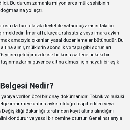
a edildi. Bu durum zamanla milyonlarca mülk sahibinin
k doğmasına yol açtı.
orusu da tam olarak devlet ile vatandaş arasındaki bu
rmektedir. İmar affı; kaçak, ruhsatsız veya imara aykırı
ırmak amacıyla çıkarılan yasal düzenlemeler bütünüdür. Bu
tına alınır, mülklerin abonelik ve tapu gibi sorunları
26 yılına geldiğimizde ise bu konu sadece hukuki bir
taşınmazlarını güvence altına alması için hayati bir eşik
 Belgesi Nedir?
li yapıya verilen özel bir onay dokümanıdır. Teknik ve hukuki
belge imar mevzuatına aykırı olduğu tespit edilen veya
Değişikliği Bakanlığı tarafından kayıt altına alındığını
ini dondurur ve yasal bir zemine oturtur. Genel hatlarıyla