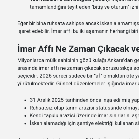
tamamlandığını teyit eden "bitiş ve oturum" izni 
Eğer bir bina ruhsata sahipse ancak iskan alamamışsa
işaret edebilir. İmar affı bu iki aşamanın herhangi biri
İmar Affı Ne Zaman Çıkacak​ ve
Milyonlarca mülk sahibinin gözü kulağı Ankara’dan ge
arasında imar affı ne zaman çıkacak​ sorusu sıkça sor
seçicidir. 2026 süreci sadece bir "af" olmaktan öte ya
yürütülmektedir. Güncel düzenlemeler ışığında imar affı
31 Aralık 2025 tarihinden önce inşa edilmiş yapı
Ruhsatsız olup tarım arazisi statüsünde olmayan
Kendi tapulu arazisi üzerinde imar sınırlarını aş
İskan alamadığı için şantiye elektriği kullanan si