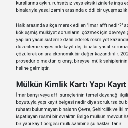
kurallarına aykırı, ruhsatsız veya eksik izinlerle inş
binalarıyla yasal zemin arasında ciddi bir uyuşmazlı
Halk arasında sıkça merak edilen "İmar affı nedir?" s
kökleşmiş mülkiyet sorunlarını çözmek için devreye gi
yapıları yasal sisteme dahil ederek resmiyet kazand
düzenleme sayesinde kayıt dışı binalar yasal koruma al
çözülerek onlara ekonomik bir değer kazandırılır. 20
prosedür olmaktan çıkmış; bireysel mülk sahiplerinin 
haline gelmiştir.
Mülkün Kimlik Kartı Yapı Kayıt
İmar barışı veya affı süreçlerinin temel dayanağı ilgi
boyutuyla yapı kayıt belgesi nedir diye sorulursa bu 
ruhsatı bulunmayan binaların Çevre, Şehircilik ve İklim 
ispatlayan resmi bir evraktır. Belge mülkün mevcut hal
bir yapı kayıt belgesi mülk sahibine şu hakları tanır: