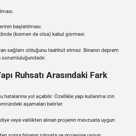
ulması.
erinin başlatılması.
dinde (kısmen de olsa) kabul görmesi.
çıdan sağlam olduğunu taahhüt etmez. Binanın deprem
n sorumluluğundadır.
Yapı Ruhsatı Arasındaki Fark
talarına yol açabilir. Özellikle yapı kullanma izin
ömründeki aşamaları belirler.
iye veya valilikten alınan projenin mevzuata uygun
kten sonra binanın ruhsata ve projesine uygun