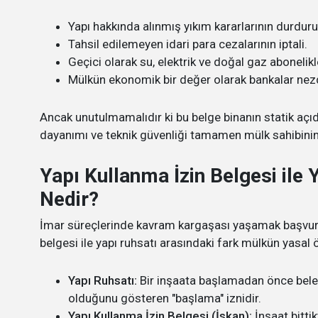
Yapı hakkında alınmış yıkım kararlarının durdur
Tahsil edilemeyen idari para cezalarının iptali.
Geçici olarak su, elektrik ve doğal gaz abonelikl
Mülkün ekonomik bir değer olarak bankalar nez
Ancak unutulmamalıdır ki bu belge binanın statik a
dayanımı ve teknik güvenliği tamamen mülk sahibini
Yapı Kullanma İzin Belgesi ile 
Nedir?
İmar süreçlerinde kavram kargaşası yaşamak başvuru ha
belgesi ile yapı ruhsatı arasındaki fark mülkün yasal 
Yapı Ruhsatı:
Bir inşaata başlamadan önce beled
olduğunu gösteren "başlama" iznidir.
Yapı Kullanma İzin Belgesi (İskan):
İnşaat bitti