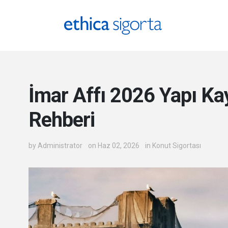
Ethica Sigorta - Blog
İmar Affı 2026 Yapı Kay
Rehberi
by
Administrator
on Haz 02, 2026
in
Konut Sigortası