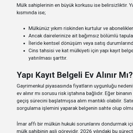
Mülk sahiplerinin en büyük korkusu ise belirsizliktir. 
kısmında ise;
Mülkünüz yıkım riskinden kurtulur ve abonelikle
Ancak dairelerinize ait bağımsız bölümlü tapula
İleride kentsel dönüşüm veya satış durumların
Cins tahsisi ve kat mülkiyeti için yapı kayıt bel
yatırılması şarttır.
Yapı Kayıt Belgeli Ev Alınır Mı?
Gayrimenkul piyasasında fiyatların uygunluğu nedeniyle
ev alınır mı sorusu risk iştahına bağlıdır. Eğer bina
geçiş sürecini başlatmışsa alım mantıklı olabilir. S
sorgulama​ işlemini yaparak belgenin sahte olup olmadı
İmar affı bir mülkün hukuki sorunlarını dondurmak iç
mülk sahibinin asli görevidir. 2026 yılındaki bu süreçt